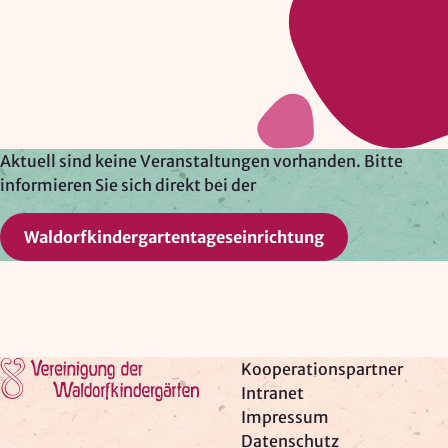
Google Ireland Ltd.
Zweck:
Adresssuche, Geokoordinaten
Rechtsgrundlage: Art. 6 Abs. 1 lit. f DSGVO
Drittlandübermittlung: möglich
Aktuell sind keine Veranstaltungen vorhanden. Bitte
informieren Sie sich direkt bei der
OPTIONAL
Waldorfkindergartentageseinrichtung
Optionale Cookies
(z. B. für Karten von Mapbox,
Videos von Vimeo oder optionale zusätzliche
Cookies für die Messung von wiederkehrenden
Nutzenden von Matomo) werden
nur nach Ihrer
Einwilligung
geladen.
Zur Startseite
Kooperationspartner
Mapbox
Intranet
Impressum
Anbieter:
Datenschutz