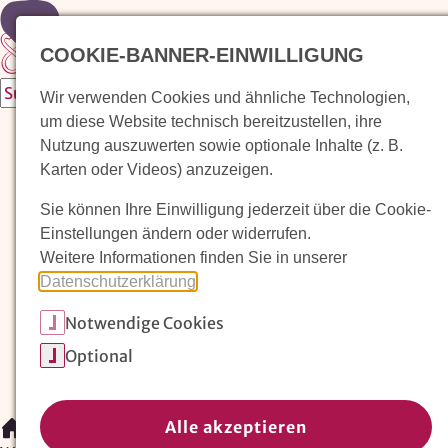
Zur Startseite
COOKIE-BANNER-EINWILLIGUNG
Wir verwenden Cookies und ähnliche Technologien,
um diese Website technisch bereitzustellen, ihre
Waldorfkindergarten finden
Nutzung auszuwerten sowie optionale Inhalte (z. B.
Karten oder Videos) anzuzeigen.
Pädagogischer Ansatz
Sie können Ihre Einwilligung jederzeit über die Cookie-
Arbeit im Waldorfkindergarten
Einstellungen ändern oder widerrufen.
Weitere Informationen finden Sie in unserer
Unser Verein
Datenschutzerklärung
.
Notwendige Cookies
Magazin: Erziehungskunst frühe Kindheit
Optional
Mitglieder
Spenden
Kontakt
Alle akzeptieren
/
Waldorfkindergarten finden
/