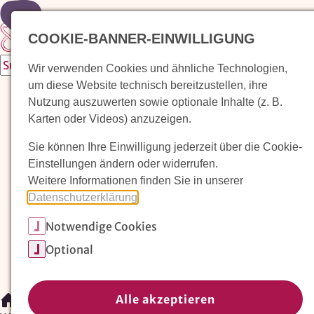
Zur Startseite
COOKIE-BANNER-EINWILLIGUNG
Wir verwenden Cookies und ähnliche Technologien,
um diese Website technisch bereitzustellen, ihre
Waldorfkindergarten finden
Nutzung auszuwerten sowie optionale Inhalte (z. B.
Karten oder Videos) anzuzeigen.
Pädagogischer Ansatz
Sie können Ihre Einwilligung jederzeit über die Cookie-
Arbeit im Waldorfkindergarten
Einstellungen ändern oder widerrufen.
Weitere Informationen finden Sie in unserer
Unser Verein
Datenschutzerklärung
.
Notwendige Cookies
Magazin: Erziehungskunst frühe Kindheit
Optional
Mitglieder
Spenden
Kontakt
Alle akzeptieren
/
Waldorfkindergarten finden
/