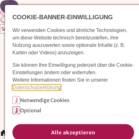
Zur Startseite
COOKIE-BANNER-EINWILLIGUNG
Wir verwenden Cookies und ähnliche Technologien,
um diese Website technisch bereitzustellen, ihre
Waldorfkindergarten finden
Nutzung auszuwerten sowie optionale Inhalte (z. B.
Karten oder Videos) anzuzeigen.
Pädagogischer Ansatz
Sie können Ihre Einwilligung jederzeit über die Cookie-
Arbeit im Waldorfkindergarten
Einstellungen ändern oder widerrufen.
Weitere Informationen finden Sie in unserer
Unser Verein
Datenschutzerklärung
.
Notwendige Cookies
Magazin: Erziehungskunst frühe Kindheit
Optional
Mitglieder
Spenden
Kontakt
Alle akzeptieren
/
Waldorfkindergarten finden
/