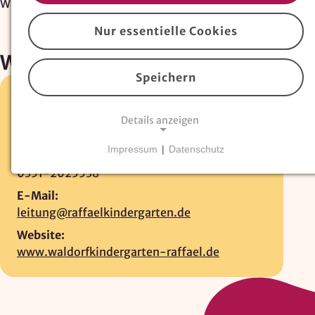
Waldorfkindergarten Raffael
Nur essentielle Cookies
Waldorfkindergarten Raffael
Speichern
Bahnhofstr. 19 •
01259 Dresden-
Niedersedlitz
Details anzeigen
0351-2010941
Impressum
|
Datenschutz
Fax:
NOTWENDIGE COOKIES
0351-2025538
Essentielle Cookies
sind für den Betrieb der
E-Mail:
Website erforderlich und können nicht deaktiviert
leitung@raffaelkindergarten.de
werden. Hierzu zählen technisch notwendige
TYPO3-Cookies, sowie Funktionen zur
Website:
Adresssuche über
Google Places
.
www.waldorfkindergarten-raffael.de
Google Places Autocomplete
Anbieter: