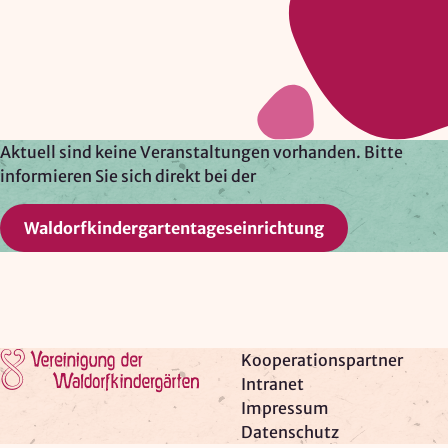
Google Ireland Ltd.
Zweck:
Adresssuche, Geokoordinaten
Rechtsgrundlage: Art. 6 Abs. 1 lit. f DSGVO
Drittlandübermittlung: möglich
Aktuell sind keine Veranstaltungen vorhanden. Bitte
informieren Sie sich direkt bei der
OPTIONAL
Waldorfkindergartentageseinrichtung
Optionale Cookies
(z. B. für Karten von Mapbox,
Videos von Vimeo oder optionale zusätzliche
Cookies für die Messung von wiederkehrenden
Nutzenden von Matomo) werden
nur nach Ihrer
Einwilligung
geladen.
Zur Startseite
Kooperationspartner
Intranet
Mapbox
Impressum
Datenschutz
Anbieter: