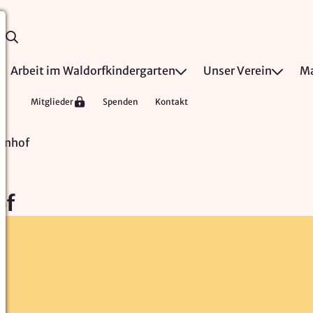
Arbeit im Waldorfkindergarten
Unser Verein
Ma
Mitglieder
Spenden
Kontakt
enhof
of