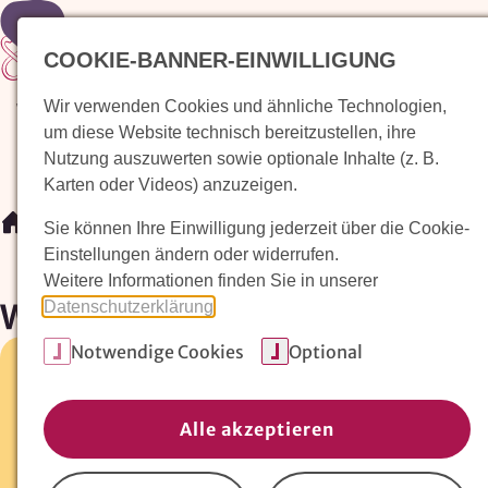
Zur Startseite
COOKIE-BANNER-EINWILLIGUNG
Wir verwenden Cookies und ähnliche Technologien,
Waldorfkindergarten finden
Pädagogischer Ansatz
um diese Website technisch bereitzustellen, ihre
Nutzung auszuwerten sowie optionale Inhalte (z. B.
Karten oder Videos) anzuzeigen.
/
Waldorfkindergarten finden
/
Waldorfkindergarten Ros
Sie können Ihre Einwilligung jederzeit über die Cookie-
Einstellungen ändern oder widerrufen.
Weitere Informationen finden Sie in unserer
Waldorfkindergarten Rosenh
Datenschutzerklärung
.
Notwendige Cookies
Optional
Weimarische Str. 5 •
10715 Berlin
030-8537689
Alle akzeptieren
E-Mail:
info@kindergarten-rosenhof.de