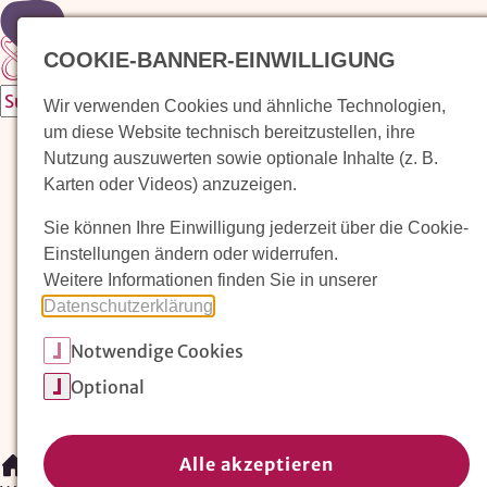
Zur Startseite
COOKIE-BANNER-EINWILLIGUNG
Wir verwenden Cookies und ähnliche Technologien,
um diese Website technisch bereitzustellen, ihre
Waldorfkindergarten finden
Nutzung auszuwerten sowie optionale Inhalte (z. B.
Karten oder Videos) anzuzeigen.
Pädagogischer Ansatz
Sie können Ihre Einwilligung jederzeit über die Cookie-
Arbeit im Waldorfkindergarten
Einstellungen ändern oder widerrufen.
Weitere Informationen finden Sie in unserer
Unser Verein
Datenschutzerklärung
.
Notwendige Cookies
Magazin: Erziehungskunst frühe Kindheit
Optional
Mitglieder
Spenden
Kontakt
Alle akzeptieren
/
Waldorfkindergarten finden
/