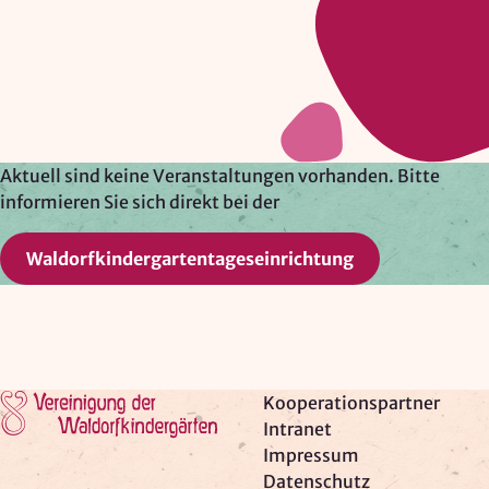
Google Ireland Ltd.
Zweck:
Adresssuche, Geokoordinaten
Rechtsgrundlage: Art. 6 Abs. 1 lit. f DSGVO
Drittlandübermittlung: möglich
Aktuell sind keine Veranstaltungen vorhanden. Bitte
informieren Sie sich direkt bei der
OPTIONAL
Waldorfkindergartentageseinrichtung
Optionale Cookies
(z. B. für Karten von Mapbox,
Videos von Vimeo oder optionale zusätzliche
Cookies für die Messung von wiederkehrenden
Nutzenden von Matomo) werden
nur nach Ihrer
Einwilligung
geladen.
Zur Startseite
Kooperationspartner
Mapbox
Intranet
Impressum
Anbieter:
Datenschutz