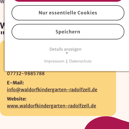
Waldorfkindergarten "Sieben Zwerge"
Nur essentielle Cookies
Waldorfkindergarten
Speichern
"Sieben Zwerge"
Details anzeigen
Konstanzer Str. 49 •
78315 Radolfzell
07732-988816
Impressum
|
Datenschutz
Fax:
NOTWENDIGE COOKIES
07732-9885788
Essentielle Cookies
sind für den Betrieb der
Website erforderlich und können nicht deaktiviert
E-Mail:
werden. Hierzu zählen technisch notwendige
info@waldorfkindergarten-radolfzell.de
TYPO3-Cookies, sowie Funktionen zur
Website:
Adresssuche über
Google Places
.
www.waldorfkindergarten-radolfzell.de
Google Places Autocomplete
Anbieter: