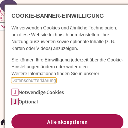
Zur Startseite
COOKIE-BANNER-EINWILLIGUNG
Wir verwenden Cookies und ähnliche Technologien,
um diese Website technisch bereitzustellen, ihre
Waldorfkindergarten finden
Nutzung auszuwerten sowie optionale Inhalte (z. B.
Karten oder Videos) anzuzeigen.
Pädagogischer Ansatz
Sie können Ihre Einwilligung jederzeit über die Cookie-
Arbeit im Waldorfkindergarten
Einstellungen ändern oder widerrufen.
Weitere Informationen finden Sie in unserer
Unser Verein
Datenschutzerklärung
.
Notwendige Cookies
Magazin: Erziehungskunst frühe Kindheit
Optional
Mitglieder
Spenden
Kontakt
Alle akzeptieren
/
Waldorfkindergarten finden
/