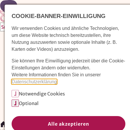
Zur Startseite
COOKIE-BANNER-EINWILLIGUNG
Wir verwenden Cookies und ähnliche Technologien,
um diese Website technisch bereitzustellen, ihre
Waldorfkindergarten finden
Nutzung auszuwerten sowie optionale Inhalte (z. B.
Karten oder Videos) anzuzeigen.
Pädagogischer Ansatz
Sie können Ihre Einwilligung jederzeit über die Cookie-
Arbeit im Waldorfkindergarten
Einstellungen ändern oder widerrufen.
Weitere Informationen finden Sie in unserer
Unser Verein
Datenschutzerklärung
.
Notwendige Cookies
Magazin: Erziehungskunst frühe Kindheit
Optional
Mitglieder
Spenden
Kontakt
Alle akzeptieren
/
Waldorfkindergarten finden
/