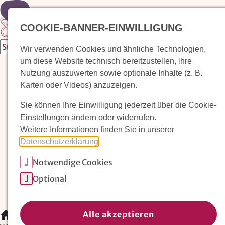
Zur Startseite
COOKIE-BANNER-EINWILLIGUNG
Wir verwenden Cookies und ähnliche Technologien,
um diese Website technisch bereitzustellen, ihre
Waldorfkindergarten finden
Nutzung auszuwerten sowie optionale Inhalte (z. B.
Karten oder Videos) anzuzeigen.
Pädagogischer Ansatz
Sie können Ihre Einwilligung jederzeit über die Cookie-
Arbeit im Waldorfkindergarten
Einstellungen ändern oder widerrufen.
Weitere Informationen finden Sie in unserer
Unser Verein
Datenschutzerklärung
.
Notwendige Cookies
Magazin: Erziehungskunst frühe Kindheit
Optional
Mitglieder
Spenden
Kontakt
Alle akzeptieren
/
Waldorfkindergarten finden
/