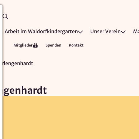
Arbeit im Waldorfkindergarten
Unser Verein
Ma
Mitglieder
Spenden
Kontakt
erlengenhardt
engenhardt