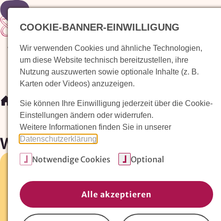
Zur Startseite
COOKIE-BANNER-EINWILLIGUNG
Wir verwenden Cookies und ähnliche Technologien,
Waldorfkindergarten finden
Pädagogischer Ansatz
um diese Website technisch bereitzustellen, ihre
Nutzung auszuwerten sowie optionale Inhalte (z. B.
Karten oder Videos) anzuzeigen.
/
Waldorfkindergarten finden
/
Waldorfkindergarten Unt
Sie können Ihre Einwilligung jederzeit über die Cookie-
Einstellungen ändern oder widerrufen.
Weitere Informationen finden Sie in unserer
Waldorfkindergarten Unterl
Datenschutzerklärung
.
Notwendige Cookies
Optional
Burghaldenweg 48 •
75378 Bad Liebenzell
07052-3411
Alle akzeptieren
E-Mail:
waldorfkindergarten_uleha@web.de