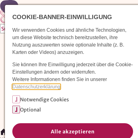
Zur Startseite
COOKIE-BANNER-EINWILLIGUNG
Wir verwenden Cookies und ähnliche Technologien,
um diese Website technisch bereitzustellen, ihre
Waldorfkindergarten finden
Nutzung auszuwerten sowie optionale Inhalte (z. B.
Karten oder Videos) anzuzeigen.
Pädagogischer Ansatz
Sie können Ihre Einwilligung jederzeit über die Cookie-
Arbeit im Waldorfkindergarten
Einstellungen ändern oder widerrufen.
Weitere Informationen finden Sie in unserer
Unser Verein
Datenschutzerklärung
.
Notwendige Cookies
Magazin: Erziehungskunst frühe Kindheit
Optional
Mitglieder
Spenden
Kontakt
Alle akzeptieren
/
Waldorfkindergarten finden
/