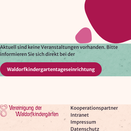
Google Ireland Ltd.
Zweck:
Adresssuche, Geokoordinaten
Rechtsgrundlage: Art. 6 Abs. 1 lit. f DSGVO
Drittlandübermittlung: möglich
Aktuell sind keine Veranstaltungen vorhanden. Bitte
informieren Sie sich direkt bei der
OPTIONAL
Waldorfkindergartentageseinrichtung
Optionale Cookies
(z. B. für Karten von Mapbox,
Videos von Vimeo oder optionale zusätzliche
Cookies für die Messung von wiederkehrenden
Nutzenden von Matomo) werden
nur nach Ihrer
Einwilligung
geladen.
Zur Startseite
Kooperationspartner
Mapbox
Intranet
Impressum
Anbieter:
Datenschutz