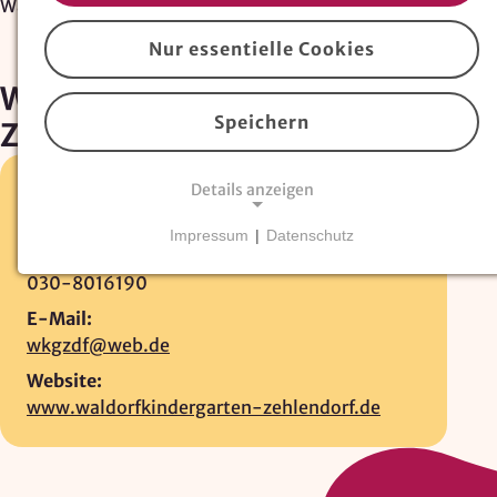
Waldorfkindergarten Zehlendorf e.V.
Nur essentielle Cookies
Waldorfkindergarten
Speichern
Zehlendorf e.V.
Details anzeigen
Lindenthaler Allee 14-16 •
14163 Berlin
030-8017921
Impressum
|
Datenschutz
Fax:
NOTWENDIGE COOKIES
030-8016190
Essentielle Cookies
sind für den Betrieb der
Website erforderlich und können nicht deaktiviert
E-Mail:
werden. Hierzu zählen technisch notwendige
wkgzdf@web.de
TYPO3-Cookies, sowie Funktionen zur
Website:
Adresssuche über
Google Places
.
www.waldorfkindergarten-zehlendorf.de
Google Places Autocomplete
Anbieter: