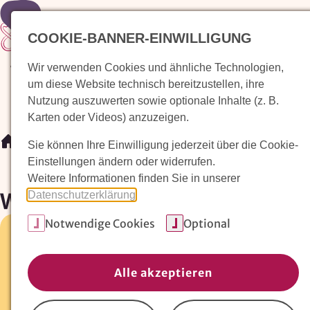
Zur Startseite
COOKIE-BANNER-EINWILLIGUNG
Wir verwenden Cookies und ähnliche Technologien,
Waldorfkindergarten finden
Pädagogischer Ansatz
um diese Website technisch bereitzustellen, ihre
Nutzung auszuwerten sowie optionale Inhalte (z. B.
Karten oder Videos) anzuzeigen.
/
Waldorfkindergarten finden
/
Waldorfkindergarten Zül
Sie können Ihre Einwilligung jederzeit über die Cookie-
Einstellungen ändern oder widerrufen.
Weitere Informationen finden Sie in unserer
Waldorfkindergarten Zülpic
Datenschutzerklärung
.
Notwendige Cookies
Optional
Neustr. 37 •
53909 Zülpich-Schwerfen
02252-4633
Alle akzeptieren
E-Mail:
vorstand@waldorfkindergarten-zuelpich.de