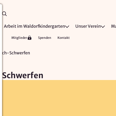
Arbeit im Waldorfkindergarten
Unser Verein
Ma
Mitglieder
Spenden
Kontakt
pich-Schwerfen
h-Schwerfen