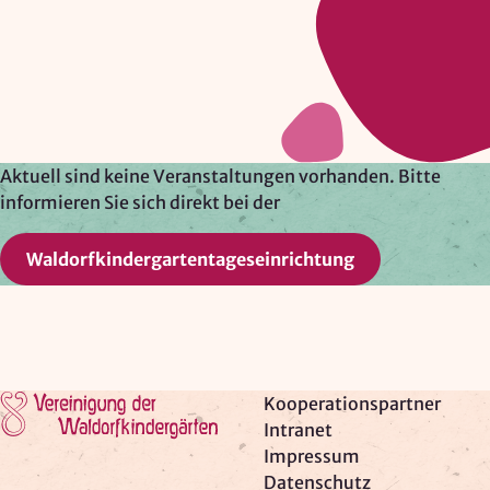
Google Ireland Ltd.
Zweck:
Adresssuche, Geokoordinaten
Rechtsgrundlage: Art. 6 Abs. 1 lit. f DSGVO
Drittlandübermittlung: möglich
Aktuell sind keine Veranstaltungen vorhanden. Bitte
informieren Sie sich direkt bei der
OPTIONAL
Waldorfkindergartentageseinrichtung
Optionale Cookies
(z. B. für Karten von Mapbox,
Videos von Vimeo oder optionale zusätzliche
Cookies für die Messung von wiederkehrenden
Nutzenden von Matomo) werden
nur nach Ihrer
Einwilligung
geladen.
Zur Startseite
Kooperationspartner
Mapbox
Intranet
Impressum
Anbieter:
Datenschutz