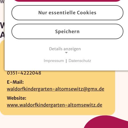
Waldorfkindertagesstätte Altomsewitz
Nur essentielle Cookies
Waldorfkindertagesstätte
Speichern
Altomsewitz
Details anzeigen
Altomsewitz 18 •
01157 Dresden
0351-4276366
Impressum
|
Datenschutz
Fax:
NOTWENDIGE COOKIES
0351-4222048
Essentielle Cookies
sind für den Betrieb der
Website erforderlich und können nicht deaktiviert
E-Mail:
werden. Hierzu zählen technisch notwendige
waldorfkindergarten-altomsewitz@gmx.de
TYPO3-Cookies, sowie Funktionen zur
Website:
Adresssuche über
Google Places
.
www.waldorfkindergarten-altomsewitz.de
Google Places Autocomplete
Anbieter: