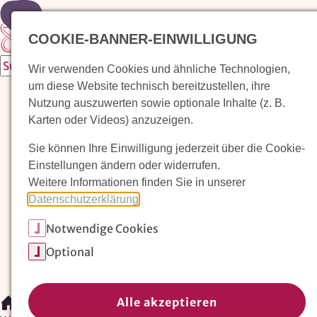
Zur Startseite
COOKIE-BANNER-EINWILLIGUNG
Wir verwenden Cookies und ähnliche Technologien,
um diese Website technisch bereitzustellen, ihre
Waldorfkindergarten finden
Nutzung auszuwerten sowie optionale Inhalte (z. B.
Karten oder Videos) anzuzeigen.
Pädagogischer Ansatz
Sie können Ihre Einwilligung jederzeit über die Cookie-
Arbeit im Waldorfkindergarten
Einstellungen ändern oder widerrufen.
Weitere Informationen finden Sie in unserer
Unser Verein
Datenschutzerklärung
.
Notwendige Cookies
Magazin: Erziehungskunst frühe Kindheit
Optional
Mitglieder
Spenden
Kontakt
Alle akzeptieren
/
Waldorfkindergarten finden
/