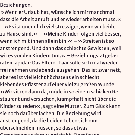
Beziehungen.
»Wenn er Urlaub hat, wünsche ich mir manchmal,
dass die Arbeit anruft und er wieder arbeiten muss.«
– »Es ist unendlich viel stressiger, wenn wir beide
zu Hause sind.« – »Meine Kinder folgen viel besser,
wenn ich mit ihnen allein bin.« – »Streiten ist so
anstrengend. Und dann das schlechte Gewissen, weil
wir es vor den Kindern tun.« – Beziehungsratgeber
raten lapidar: Das Eltern-Paar solle sich mal wieder
frei nehmen und abends ausgehen. Das ist zwar nett,
aber es ist vielleicht höchstens ein schlecht
klebendes Pflaster auf einer viel zu großen Wunde.
»Wir sitzen dann da, müde in so einem schicken Re­
staurant und versuchen, krampfhaft nicht über die
Kinder zu reden«, sagt eine Mutter. Zum Glück kann
sie noch darüber lachen. Die Beziehung wird
anstrengend, da die beiden Leben sich nun
überschneiden müssen, so dass etwas