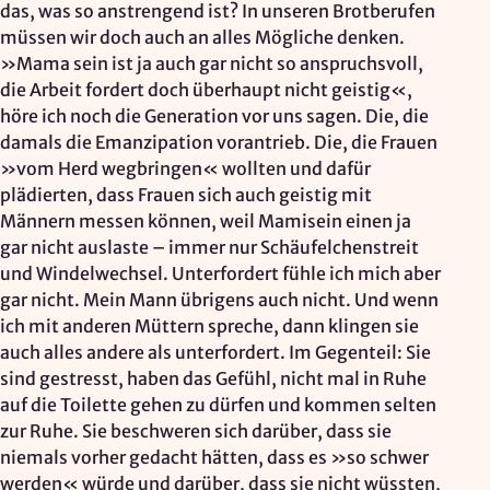
Mapbox Inc., US
das, was so anstrengend ist? In unseren Brotberufen
müssen wir doch auch an alles Mögliche denken.
Zweck:
»Mama sein ist ja auch gar nicht so anspruchsvoll,
Kartendarstellung
die Arbeit fordert doch überhaupt nicht geistig«,
Rechtsgrundlage: Art. 6 Abs. 1 lit. a DSGVO
höre ich noch die Generation vor uns sagen. Die, die
damals die Emanzipation vorantrieb. Die, die Frauen
»vom Herd wegbringen« wollten und dafür
Vimeo
plädierten, dass Frauen sich auch geistig mit
Anbieter:
Männern messen können, weil Mamisein einen ja
Vimeo Inc., USA
gar nicht auslaste – immer nur Schäufelchenstreit
und Windelwechsel. Unterfordert fühle ich mich aber
Zweck:
gar nicht. Mein Mann übrigens auch nicht. Und wenn
Videowiedergabe
ich mit anderen Müttern spreche, dann klingen sie
Rechtsgrundlage: Art. 6 Abs. 1 lit. a DSGVO
auch alles andere als unterfordert. Im Gegenteil: Sie
sind gestresst, haben das Gefühl, nicht mal in Ruhe
auf die Toilette gehen zu dürfen und kommen selten
Matomo (Webanalyse)
zur Ruhe. Sie beschweren sich darüber, dass sie
Anbieter:
niemals vorher gedacht hätten, dass es »so schwer
Vereinigung der Waldorfkindergärten e. V.
werden« würde und darüber, dass sie nicht wüssten,