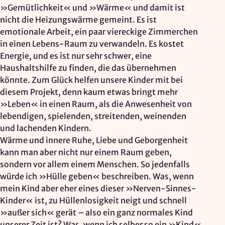
»Gemütlichkeit« und »Wärme« und damit ist
nicht die Heizungswärme gemeint. Es ist
emotionale Arbeit, ein paar viereckige Zimmerchen
in einen Lebens-Raum zu verwandeln. Es kostet
Energie, und es ist nur sehr schwer, eine
Haushaltshilfe zu finden, die das übernehmen
könnte. Zum Glück helfen unsere Kinder mit bei
diesem Projekt, denn kaum etwas bringt mehr
»Leben« in einen Raum, als die Anwesenheit von
lebendigen, spielenden, streitenden, weinenden
und lachenden Kindern.
Wärme und innere Ruhe, Liebe und Geborgenheit
kann man aber nicht nur einem Raum geben,
sondern vor allem einem Menschen. So jedenfalls
würde ich »Hülle geben« beschreiben. Was, wenn
mein Kind aber eher eines dieser »Nerven-Sinnes-
Kinder« ist, zu Hüllenlosigkeit neigt und schnell
»außer sich« gerät – also ein ganz normales Kind
unserer Zeit ist? Was, wenn ich selber so ein »Kind«