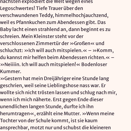
nächsten explodiert die Welt wegen eines
Legoschwertes! Tiefe Trauer über den
verschwundenen Teddy, himmelhochjauchzend,
weil es Pfannkuchen zum Abendessen gibt. Das
Baby lacht einen strahlend an, dann beginnt es zu
schreien. Mein Kleinster steht vor der
verschlossenen Zimmertür der »Großen« und
schluchzt: »Ich will auch mitspielen.« – »Komm,
du kannst mir helfen beim Abendessen richten.« –
»Neiiiin. Ich will auch mitspielen!« Bodenloser
Kummer.
»Gestern hat mein Dreijähriger eine Stunde lang
geschrien, weil seine Lieblingshose nass war. Er
wollte sich nicht trösten lassen und schlug nach mir,
wenn ich mich näherte. Erst gegen Ende dieser
unendlichen langen Stunde, durfte ich ihn
herumtragen«, erzählt eine Mutter. »Wenn meine
Tochter von der Schule kommt, ist sie kaum
ansprechbar, motzt nur und schubst die kleineren