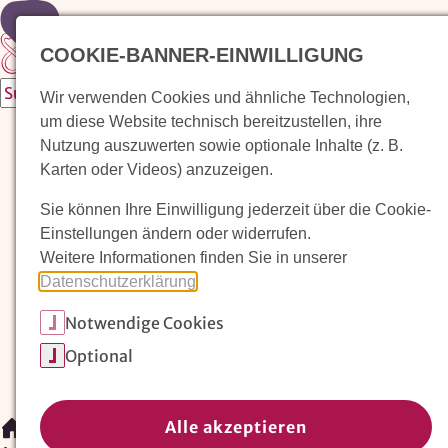
Zur Startseite
COOKIE-BANNER-EINWILLIGUNG
Wir verwenden Cookies und ähnliche Technologien,
um diese Website technisch bereitzustellen, ihre
Waldorfkindergarten finden
Nutzung auszuwerten sowie optionale Inhalte (z. B.
Karten oder Videos) anzuzeigen.
Pädagogischer Ansatz
Sie können Ihre Einwilligung jederzeit über die Cookie-
Arbeit im Waldorfkindergarten
Einstellungen ändern oder widerrufen.
Weitere Informationen finden Sie in unserer
Unser Verein
Datenschutzerklärung
.
Notwendige Cookies
Magazin: Erziehungskunst frühe Kindheit
Optional
Mitglieder
Spenden
Kontakt
Alle akzeptieren
/
Magazin: Erziehungskunst frühe Kindheit
/