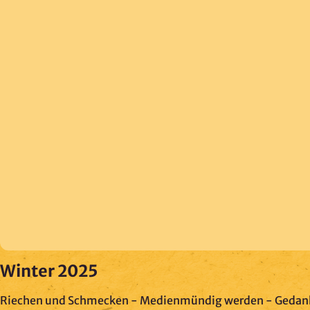
Winter 2025
Riechen und Schmecken - Medienmündig werden - Gedan