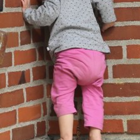
Adresssuche, Geokoordinaten
Rechtsgrundlage: Art. 6 Abs. 1 lit. f
DSGVO
Drittlandübermittlung: möglich
OPTIONAL
Optionale Cookies
(z. B. für Karten von Mapbox,
Videos von Vimeo oder optionale zusätzliche
Cookies für die Messung von wiederkehrenden
Nutzenden von Matomo) werden
nur nach Ihrer
Einwilligung
geladen.
Mapbox
Anbieter:
Mapbox Inc., US
Zweck: