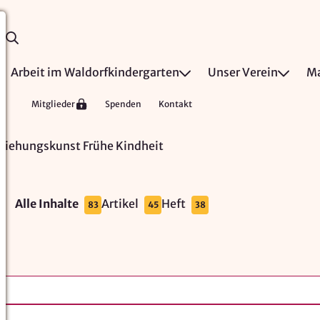
Arbeit im Waldorfkindergarten
Unser Verein
Ma
Mitglieder
Spenden
Kontakt
rziehungskunst Frühe Kindheit
Alle Inhalte
Artikel
Heft
83
45
38