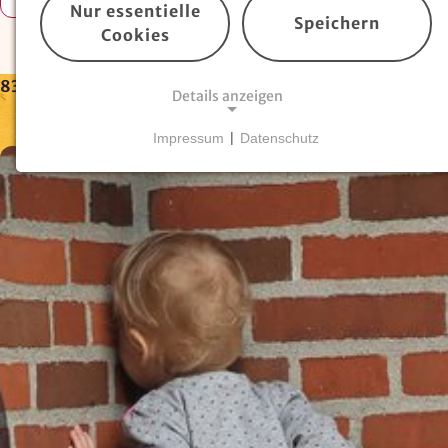
Nur essentielle
Speichern
Cookies
83 Treffer:
Details anzeigen
Impressum
|
Datenschutz
NOTWENDIGE COOKIES
Essentielle Cookies
sind für den Betrieb der
Website erforderlich und können nicht deaktiviert
werden. Hierzu zählen technisch notwendige
TYPO3-Cookies, sowie Funktionen zur
Adresssuche über
Google Places
.
Google Places Autocomplete
Anbieter:
Google Ireland Ltd.
Zweck: