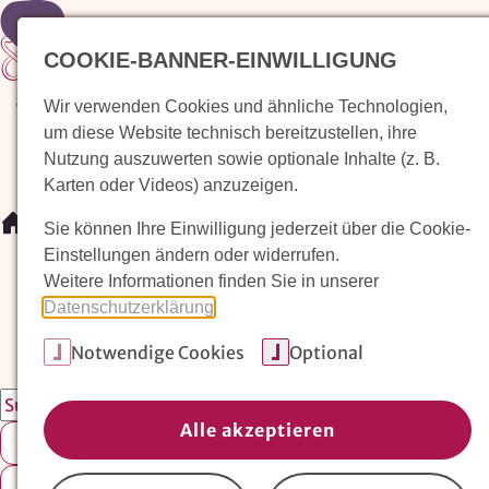
Zur Startseite
COOKIE-BANNER-EINWILLIGUNG
Wir verwenden Cookies und ähnliche Technologien,
Waldorfkindergarten finden
Pädagogischer Ansatz
um diese Website technisch bereitzustellen, ihre
Nutzung auszuwerten sowie optionale Inhalte (z. B.
Karten oder Videos) anzuzeigen.
/
Magazin: Erziehungskunst frühe Kindheit
/
Suche der E
Sie können Ihre Einwilligung jederzeit über die Cookie-
Einstellungen ändern oder widerrufen.
Weitere Informationen finden Sie in unserer
Datenschutzerklärung
.
Notwendige Cookies
Optional
Alle akzeptieren