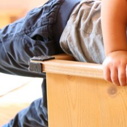
Zweck:
Reichweitenmessung, technische
Optimierung
Cookie
Laufzeit:
180 Tage
Hosting: DomainFactory GmbH,
Deutschland
Rechtsgrundlage: Art. 6 Abs. 1 lit. f
DSGVO
IP-Anonymisierung: aktiviert
Mailjet
Anbieter:
Mailjet GmbH
Zweck: