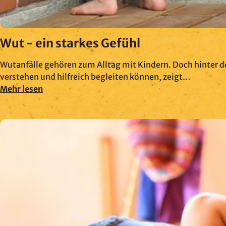
Kartendarstellung
Rechtsgrundlage: Art. 6 Abs. 1 lit. a
DSGVO
Wut - ein starkes Gefühl
Vimeo
Wutanfälle gehören zum Alltag mit Kindern. Doch hinter de
verstehen und hilfreich begleiten können, zeigt…
Anbieter:
Mehr lesen
Vimeo Inc., USA
Zweck:
Videowiedergabe
Rechtsgrundlage: Art. 6 Abs. 1 lit. a
DSGVO
Matomo (Webanalyse)
Anbieter:
Vereinigung der
Waldorfkindergärten e. V.