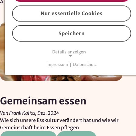
Artikel
Nur essentielle Cookies
Speichern
Details anzeigen
Impressum
|
Datenschutz
NOTWENDIGE COOKIES
Essentielle Cookies
sind für den Betrieb der
Website erforderlich und können nicht deaktiviert
werden. Hierzu zählen technisch notwendige
Gemeinsam essen
TYPO3-Cookies, sowie Funktionen zur
Adresssuche über
Google Places
.
Von Frank Kaliss, Dez. 2024
Wie sich unsere Esskultur verändert hat und wie wir
Google Places Autocomplete
Gemeinschaft beim Essen pflegen
Anbieter: