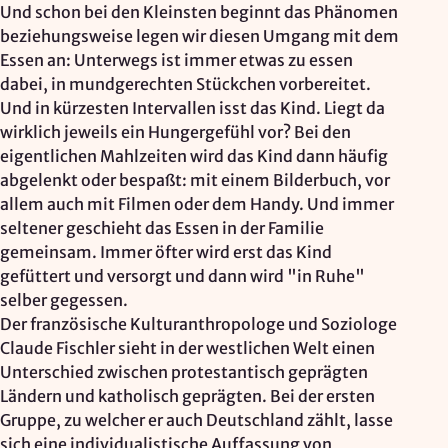
Und schon bei den Kleinsten beginnt das Phänomen
Zweck:
beziehungsweise legen wir diesen Umgang mit dem
Reichweitenmessung, technische Optimierung
Essen an: Unterwegs ist immer etwas zu essen
dabei, in mundgerechten Stückchen vorbereitet.
Cookie Laufzeit:
Und in kürzesten Intervallen isst das Kind. Liegt da
180 Tage
wirklich jeweils ein Hungergefühl vor? Bei den
Hosting: DomainFactory GmbH, Deutschland
eigentlichen Mahlzeiten wird das Kind dann häufig
Rechtsgrundlage: Art. 6 Abs. 1 lit. f DSGVO
abgelenkt oder bespaßt: mit einem Bilderbuch, vor
IP-Anonymisierung: aktiviert
allem auch mit Filmen oder dem Handy. Und immer
seltener geschieht das Essen in der Familie
Mailjet
gemeinsam. Immer öfter wird erst das Kind
gefüttert und versorgt und dann wird "in Ruhe"
Anbieter:
selber gegessen.
Mailjet GmbH
Der französische Kulturanthropologe und Soziologe
Zweck:
Claude Fischler sieht in der westlichen Welt einen
Anmeldung und Versand von Newslettern
Unterschied zwischen protestantisch geprägten
Ländern und katholisch geprägten. Bei der ersten
Gruppe, zu welcher er auch Deutschland zählt, lasse
sich eine individualistische Auffassung von