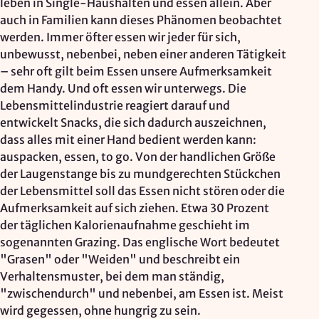
leben in Single-Haushalten und essen allein. Aber
Mapbox Inc., US
auch in Familien kann dieses Phänomen beobachtet
Zweck:
werden. Immer öfter essen wir jeder für sich,
Kartendarstellung
unbewusst, nebenbei, neben einer anderen Tätigkeit
– sehr oft gilt beim Essen unsere Aufmerksamkeit
Rechtsgrundlage: Art. 6 Abs. 1 lit. a DSGVO
dem Handy. Und oft essen wir unterwegs. Die
Lebensmittelindustrie reagiert darauf und
Vimeo
entwickelt Snacks, die sich dadurch auszeichnen,
dass alles mit einer Hand bedient werden kann:
Anbieter:
auspacken, essen, to go. Von der handlichen Größe
Vimeo Inc., USA
der Laugenstange bis zu mundgerechten Stückchen
Zweck:
der Lebensmittel soll das Essen nicht stören oder die
Videowiedergabe
Aufmerksamkeit auf sich ziehen. Etwa 30 Prozent
der täglichen Kalorienaufnahme geschieht im
Rechtsgrundlage: Art. 6 Abs. 1 lit. a DSGVO
sogenannten Grazing. Das englische Wort bedeutet
"Grasen" oder "Weiden" und beschreibt ein
Matomo (Webanalyse)
Verhaltensmuster, bei dem man ständig,
"zwischendurch" und nebenbei, am Essen ist. Meist
Anbieter:
wird gegessen, ohne hungrig zu sein.
Vereinigung der Waldorfkindergärten e. V.