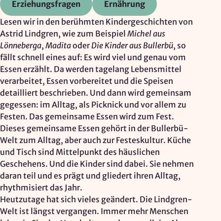
Erziehungsfragen
Ernährung
Google Ireland Ltd.
Lesen wir in den berühmten Kindergeschichten von
Zweck:
Astrid Lindgren, wie zum Beispiel
Michel aus
Adresssuche, Geokoordinaten
Lönneberga
,
Madita
oder
Die Kinder aus Bullerbü
, so
Rechtsgrundlage: Art. 6 Abs. 1 lit. f DSGVO
fällt schnell eines auf: Es wird viel und genau vom
Drittlandübermittlung: möglich
Essen erzählt. Da werden tagelang Lebensmittel
verarbeitet, Essen vorbereitet und die Speisen
detailliert beschrieben. Und dann wird gemeinsam
gegessen: im Alltag, als Picknick und vor allem zu
OPTIONAL
Festen. Das gemeinsame Essen wird zum Fest.
Optionale Cookies
(z. B. für Karten von Mapbox,
Dieses gemeinsame Essen gehört in der Bullerbü-
Videos von Vimeo oder optionale zusätzliche
Welt zum Alltag, aber auch zur Festeskultur. Küche
Cookies für die Messung von wiederkehrenden
und Tisch sind Mittelpunkt des häuslichen
Nutzenden von Matomo) werden
nur nach Ihrer
Geschehens. Und die Kinder sind dabei. Sie nehmen
Einwilligung
geladen.
daran teil und es prägt und gliedert ihren Alltag,
rhythmisiert das Jahr.
Mapbox
Heutzutage hat sich vieles geändert. Die Lindgren-
Welt ist längst vergangen. Immer mehr Menschen
Anbieter: