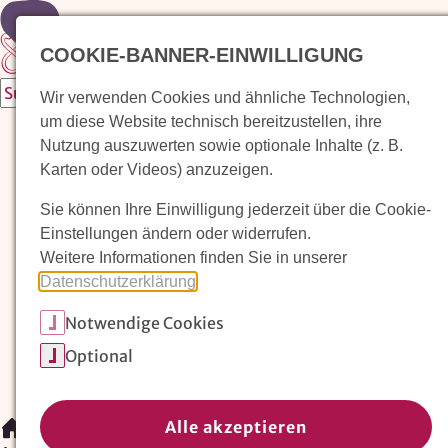
Zur Startseite
COOKIE-BANNER-EINWILLIGUNG
Wir verwenden Cookies und ähnliche Technologien,
um diese Website technisch bereitzustellen, ihre
Waldorfkindergarten finden
Nutzung auszuwerten sowie optionale Inhalte (z. B.
Karten oder Videos) anzuzeigen.
Pädagogischer Ansatz
Sie können Ihre Einwilligung jederzeit über die Cookie-
Arbeit im Waldorfkindergarten
Einstellungen ändern oder widerrufen.
Weitere Informationen finden Sie in unserer
Unser Verein
Datenschutzerklärung
.
Notwendige Cookies
Magazin: Erziehungskunst frühe Kindheit
Optional
Mitglieder
Spenden
Kontakt
Alle akzeptieren
/
Magazin: Erziehungskunst frühe Kindheit
/