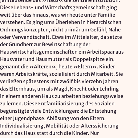
Jahrtausende das »Haus« die zentrale Institution.
Mapbox Inc., US
Diese Lebens- und Wirtschaftsgemeinschaft ging
Zweck:
weit über das hinaus, was wir heute unter Familie
Kartendarstellung
verstehen. Es ging ums Überleben in hierarchischen
Ordnungskonzepten, nicht primär um Gefühl, Nähe
Rechtsgrundlage: Art. 6 Abs. 1 lit. a DSGVO
oder Verwandtschaft. Etwa im Mittelalter, da setzte
der Grundherr zur Bewirtschaftung der
Vimeo
Hauswirtschaftsgemeinschaften ein Arbeitspaar aus
Hausvater und Hausmutter als Doppelspitze ein,
Anbieter:
genannt die »Älteren«, heute »Eltern«. Kinder
Vimeo Inc., USA
waren Arbeitskräfte, sozialisiert durch Mitarbeit. Sie
Zweck:
verließen spätestens mit zwölf bis vierzehn Jahren
Videowiedergabe
das Elternhaus, um als Magd, Knecht oder Lehrling
in einem anderen Haus zu arbeiten beziehungsweise
Rechtsgrundlage: Art. 6 Abs. 1 lit. a DSGVO
zu lernen. Diese Entfamiliarisierung des Sozialen
begünstigte viele Entwicklungen: die Entstehung
Matomo (Webanalyse)
einer Jugendphase, Ablösung von den Eltern,
Individualisierung, Mobilität oder Alterssicherung
Anbieter:
durch das Haus statt durch die Kinder. Nur
Vereinigung der Waldorfkindergärten e. V.