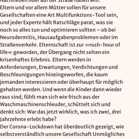
Nachtleben oder auf der Straße haben will.
Eltern und vor allem Mütter sollen für unsere
Gesellschaften eine Art Multifunktions-Tool sein,
und jeder Experte hält Ratschläge parat, was sie
noch so alles tun und optimieren sollten – ob bei
Neurodermitis, Hausaufgabenproblemen oder im
Straßenverkehr. Elternschaft ist zur »rush-hour of
life« geworden, der Übergang nicht selten ein
krisenhaftes Erlebnis. Eltern werden in
Anforderungen, Erwartungen, Verdichtungen und
Beschleunigungen hineingeworfen, die kaum
jemanden interessieren oder überhaupt für möglich
gehalten werden. Und wenn die Kinder dann wieder
raus sind, fühlt man sich wie frisch aus der
Waschmaschinenschleuder, schüttelt sich und
denkt sich: War das jetzt wirklich, was ich zwei, drei
Jahrzehnte erlebt habe?
Der Corona-Lockdown hat überdeutlich gezeigt, wie
selbstverständlich unsere Gesellschaft Unmögliches