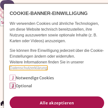
Zur Startseite
COOKIE-BANNER-EINWILLIGUNG
Wir verwenden Cookies und ähnliche Technologien,
um diese Website technisch bereitzustellen, ihre
Waldorfkindergarten finden
Nutzung auszuwerten sowie optionale Inhalte (z. B.
Karten oder Videos) anzuzeigen.
Pädagogischer Ansatz
Sie können Ihre Einwilligung jederzeit über die Cookie-
Arbeit im Waldorfkindergarten
Einstellungen ändern oder widerrufen.
Weitere Informationen finden Sie in unserer
Unser Verein
Datenschutzerklärung
.
Notwendige Cookies
Magazin: Erziehungskunst frühe Kindheit
Optional
Mitglieder
Spenden
Kontakt
Alle akzeptieren
/
Magazin: Erziehungskunst frühe Kindheit
/