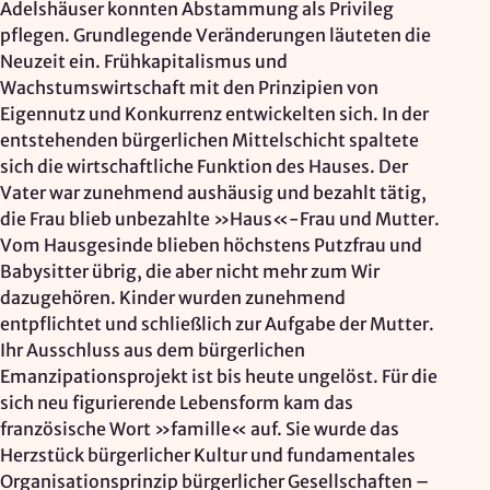
Adelshäuser konnten Abstammung als Privileg
Zweck:
pflegen. Grundlegende Veränderungen läuteten die
Reichweitenmessung, technische Optimierung
Neuzeit ein. Frühkapitalismus und
Wachstumswirtschaft mit den Prinzipien von
Cookie Laufzeit:
Eigennutz und Konkurrenz entwickelten sich. In der
180 Tage
entstehenden bürgerlichen Mittelschicht spaltete
Hosting: DomainFactory GmbH, Deutschland
sich die wirtschaftliche Funktion des Hauses. Der
Rechtsgrundlage: Art. 6 Abs. 1 lit. f DSGVO
Vater war zunehmend aushäusig und bezahlt tätig,
IP-Anonymisierung: aktiviert
die Frau blieb unbezahlte »Haus«-Frau und Mutter.
Vom Hausgesinde blieben höchstens Putzfrau und
Mailjet
Babysitter übrig, die aber nicht mehr zum Wir
dazugehören. Kinder wurden zunehmend
Anbieter:
entpflichtet und schließlich zur Aufgabe der Mutter.
Mailjet GmbH
Ihr Ausschluss aus dem bürgerlichen
Emanzipationsprojekt ist bis heute ungelöst. Für die
Zweck:
Anmeldung und Versand von Newslettern
sich neu figurierende Lebensform kam das
französische Wort »famille« auf. Sie wurde das
Herzstück bürgerlicher Kultur und fundamentales
Organisationsprinzip bürgerlicher Gesellschaften –