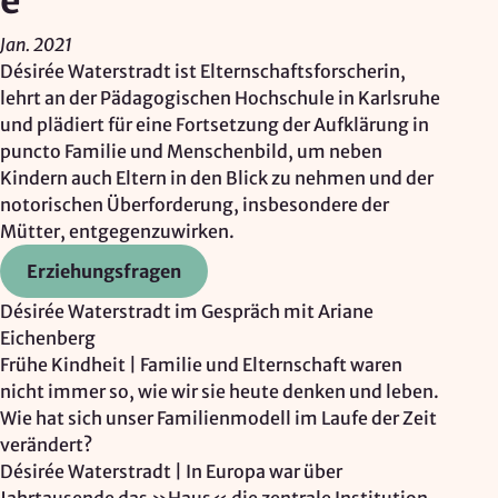
e
Google Ireland Ltd.
Jan. 2021
Zweck:
Désirée Waterstradt ist Elternschaftsforscherin,
Adresssuche, Geokoordinaten
lehrt an der Pädagogischen Hochschule in Karlsruhe
und plädiert für eine Fortsetzung der Aufklärung in
Rechtsgrundlage: Art. 6 Abs. 1 lit. f DSGVO
puncto Familie und Menschenbild, um neben
Drittlandübermittlung: möglich
Kindern auch Eltern in den Blick zu nehmen und der
notorischen Überforderung, insbesondere der
Mütter, entgegenzuwirken.
OPTIONAL
Erziehungsfragen
Optionale Cookies
(z. B. für Karten von Mapbox,
Videos von Vimeo oder optionale zusätzliche
Désirée Waterstradt im Gespräch mit Ariane
Cookies für die Messung von wiederkehrenden
Eichenberg
Nutzenden von Matomo) werden
nur nach Ihrer
Frühe Kindheit | Familie und Elternschaft waren
Einwilligung
geladen.
nicht immer so, wie wir sie heute denken und leben.
Wie hat sich unser Familienmodell im Laufe der Zeit
Mapbox
verändert?
Désirée Waterstradt | In Europa war über
Anbieter: