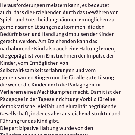
Mapbox Inc., US
Herausforderungen meistern kann, es bedeutet
auch, dass die Erziehenden durch das Gewähren von
Zweck:
Kartendarstellung
Spiel- und Entscheidungsräumen ermöglichen zu
gemeinsamen Lösungen zu kommen, die den
Rechtsgrundlage: Art. 6 Abs. 1 lit. a DSGVO
Bedürfnissen und Handlungsimpulsen der Kinder
gerecht werden. Am Erziehenden kann das
Vimeo
nachahmende Kind also auch eine Haltung lernen,
die geprägt ist vom Ernstnehmen der Impulse der
Anbieter:
Kinder, vom Ermöglichen von
Vimeo Inc., USA
Selbstwirksamkeitserfahrungen und vom
gemeinsamen Ringen um die für alle gute Lösung,
Zweck:
die weder die Kinder noch die Pädagogen zu
Videowiedergabe
Verlierern eines Machtkampfes macht. Damit ist der
Rechtsgrundlage: Art. 6 Abs. 1 lit. a DSGVO
Pädagoge in der Tageseinrichtung Vorbild für eine
demokratische, Vielfalt und Pluralität begrüßende
Matomo (Webanalyse)
Gesellschaft, in der es aber ausreichend Struktur und
Führung für das Kind gibt.
Anbieter:
Die partizipative Haltung wurde von den
Vereinigung der Waldorfkindergärten e. V.