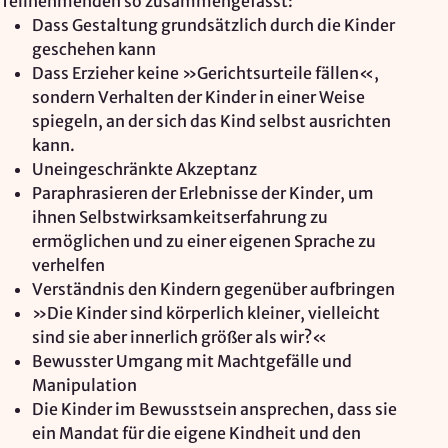
Teilnehmenden so zusammengefasst:
Dass Gestaltung grundsätzlich durch die Kinder
Zweck:
geschehen kann
Reichweitenmessung, technische Optimierung
Dass Erzieher keine »Gerichtsurteile fällen«,
Cookie Laufzeit:
sondern Verhalten der Kinder in einer Weise
180 Tage
spiegeln, an der sich das Kind selbst ausrichten
kann.
Hosting: DomainFactory GmbH, Deutschland
Rechtsgrundlage: Art. 6 Abs. 1 lit. f DSGVO
Uneingeschränkte Akzeptanz
IP-Anonymisierung: aktiviert
Paraphrasieren der Erlebnisse der Kinder, um
ihnen Selbstwirksamkeitserfahrung zu
ermöglichen und zu einer eigenen Sprache zu
Mailjet
verhelfen
Anbieter:
Verständnis den Kindern gegenüber aufbringen
Mailjet GmbH
»Die Kinder sind körperlich kleiner, vielleicht
sind sie aber innerlich größer als wir?«
Zweck:
Bewusster Umgang mit Machtgefälle und
Anmeldung und Versand von Newslettern
Manipulation
Die Kinder im Bewusstsein ansprechen, dass sie
ein Mandat für die eigene Kindheit und den