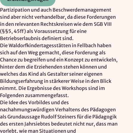
Google Ireland Ltd.
Partizipation und auch Beschwerdemanagement
sind aber nicht verhandelbar, da diese Forderungen
Zweck:
Adresssuche, Geokoordinaten
in den relevanten Rechtskreisen wie dem SGB VIII
(§§5, 45ff) als Voraussetzung für eine
Rechtsgrundlage: Art. 6 Abs. 1 lit. f DSGVO
Betriebserlaubnis definiert sind.
Drittlandübermittlung: möglich
Die Waldorfkindertagesstätten in Fellbach haben
sich auf den Weg gemacht, diese Forderung als
Chance zu begreifen und ein Konzept zu entwickeln,
OPTIONAL
hinter dem die Erziehenden stehen können und
Optionale Cookies
(z. B. für Karten von Mapbox,
welches das Kind als Gestalter seiner eigenen
Videos von Vimeo oder optionale zusätzliche
Bildungserfahrung in stärkerer Weise in den Blick
Cookies für die Messung von wiederkehrenden
nimmt. Die Ergebnisse des Workshops sind im
Nutzenden von Matomo) werden
nur nach Ihrer
Folgenden zusammengefasst.
Einwilligung
geladen.
Die Idee des Vorbildes und des
nachahmungswürdigen Verhaltens des Pädagogen
Mapbox
als Grundaussage Rudolf Steiners für die Pädagogik
des ersten Jahrsiebtes bedeutet nicht nur, dass man
Anbieter:
vorlebt, wie man Situationen und