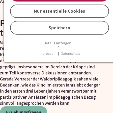
Artikel
Nur essentielle Cookies
Partizipationsmöglichkei
Speichern
ten in der Waldorf-KiTa
Von Urs Kaiser, Nov. 2017
Details anzeigen
Die Forderung nach Partizipation in
Impressum
|
Datenschutz
Kindertageseinrichtungen hat in den letzten Jahren
NOTWENDIGE COOKIES
den Fachdiskurs der Elementarpädagogik sehr
Essentielle Cookies
sind für den Betrieb der
geprägt. Insbesondere im Bereich der Krippe sind
Website erforderlich und können nicht deaktiviert
zum Teil kontroverse Diskussionen entstanden.
werden. Hierzu zählen technisch notwendige
Gerade Vertreter der Waldorfpädagogik sahen viele
TYPO3-Cookies, sowie Funktionen zur
Bedenken, wie das Kind im ersten Jahrsiebt oder gar
Adresssuche über
Google Places
.
in den ersten drei Lebensjahren verantwortbar mit
partizipativen Ansätzen im pädagogischen Bezug
Google Places Autocomplete
sinnvoll angesprochen werden kann.
Erziehungsfragen
Anbieter: