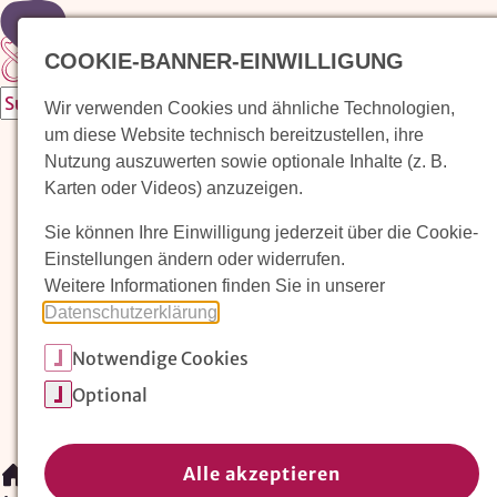
Zur Startseite
COOKIE-BANNER-EINWILLIGUNG
Wir verwenden Cookies und ähnliche Technologien,
um diese Website technisch bereitzustellen, ihre
Waldorfkindergarten finden
Nutzung auszuwerten sowie optionale Inhalte (z. B.
Karten oder Videos) anzuzeigen.
Pädagogischer Ansatz
Sie können Ihre Einwilligung jederzeit über die Cookie-
Arbeit im Waldorfkindergarten
Einstellungen ändern oder widerrufen.
Weitere Informationen finden Sie in unserer
Unser Verein
Datenschutzerklärung
.
Notwendige Cookies
Magazin: Erziehungskunst frühe Kindheit
Optional
Mitglieder
Spenden
Kontakt
Alle akzeptieren
/
Magazin: Erziehungskunst frühe Kindheit
/