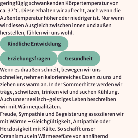
geringfügig schwankenden Körpertemperatur von
Google Ireland Ltd.
ca. 37°C. Diese erhalten wir aufrecht, auch wenn die
Zweck:
Außentemperatur höher oder niedriger ist. Nur wenn
Adresssuche, Geokoordinaten
wir diesen Ausgleich zwischen innen und außen
herstellen, fühlen wir uns wohl.
Rechtsgrundlage: Art. 6 Abs. 1 lit. f DSGVO
Drittlandübermittlung: möglich
Kindliche Entwicklung
Erziehungsfragen
Gesundheit
OPTIONAL
Wenn es draußen schneit, bewegen wir uns
Optionale Cookies
(z. B. für Karten von Mapbox,
schneller, nehmen kalorienreiches Essen zu uns und
Videos von Vimeo oder optionale zusätzliche
ziehen uns warm an. In der Sommerhitze werden wir
Cookies für die Messung von wiederkehrenden
träge, schwitzen, trinken viel und suchen Kühlung.
Nutzenden von Matomo) werden
nur nach Ihrer
Auch unser seelisch-geistiges Leben beschreiben
Einwilligung
geladen.
wir mit Wärmequalitäten.
Freude, Sympathie und Begeisterung assoziieren wir
Mapbox
mit Wärme – Gleichgültigkeit, Antipathie oder
Herzlosigkeit mit Kälte. So schafft unser
Anbieter:
Organismus ein Wärmegefüge von annähernd