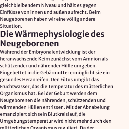
Mapbox Inc., US
gleichbleibendem Niveau und hält es gegen
Einflüsse von innen und außen aufrecht. Beim
Zweck:
Kartendarstellung
Neugeborenen haben wir eine völlig andere
Situation.
Rechtsgrundlage: Art. 6 Abs. 1 lit. a DSGVO
Die Wärmephysiologie des
Neugeborenen
Vimeo
Während der Embryonalentwicklung ist der
Anbieter:
heranwachsende Keim zunächst vom Amnion als
Vimeo Inc., USA
schützender und nährender Hülle umgeben.
Eingebettet in die Gebärmutter ermöglicht sie ein
Zweck:
gesundes Heranreifen. Den Fötus umgibt das
Videowiedergabe
Fruchtwasser, das die Temperatur des mütterlichen
Rechtsgrundlage: Art. 6 Abs. 1 lit. a DSGVO
Organismus hat. Bei der Geburt werden dem
Neugeborenen die nährenden, schützenden und
wärmenden Hüllen entrissen. Mit der Abnabelung
Matomo (Webanalyse)
emanzipiert sich sein Blutkreislauf, die
Anbieter:
Umgebungstemperatur wird nicht mehr durch den
Vereinigung der Waldorfkindergärten e. V.
mütterlichen Organismus reguliert. Da der