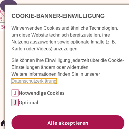
Zur Startseite
COOKIE-BANNER-EINWILLIGUNG
Wir verwenden Cookies und ähnliche Technologien,
um diese Website technisch bereitzustellen, ihre
Waldorfkindergarten finden
Nutzung auszuwerten sowie optionale Inhalte (z. B.
Karten oder Videos) anzuzeigen.
Pädagogischer Ansatz
Sie können Ihre Einwilligung jederzeit über die Cookie-
Arbeit im Waldorfkindergarten
Einstellungen ändern oder widerrufen.
Weitere Informationen finden Sie in unserer
Unser Verein
Datenschutzerklärung
.
Notwendige Cookies
Magazin: Erziehungskunst frühe Kindheit
Optional
Mitglieder
Spenden
Kontakt
Alle akzeptieren
/
Magazin: Erziehungskunst frühe Kindheit
/