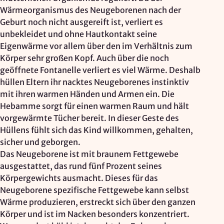
Wärmeorganismus des Neugeborenen nach der
Zweck:
Geburt noch nicht ausgereift ist, verliert es
Reichweitenmessung, technische Optimierung
unbekleidet und ohne Hautkontakt seine
Cookie Laufzeit:
Eigenwärme vor allem über den im Verhältnis zum
180 Tage
Körper sehr großen Kopf. Auch über die noch
geöffnete Fontanelle verliert es viel Wärme. Deshalb
Hosting: DomainFactory GmbH, Deutschland
hüllen Eltern ihr nacktes Neugeborenes instinktiv
Rechtsgrundlage: Art. 6 Abs. 1 lit. f DSGVO
mit ihren warmen Händen und Armen ein. Die
IP-Anonymisierung: aktiviert
Hebamme sorgt für einen warmen Raum und hält
vorgewärmte Tücher bereit. In dieser Geste des
Mailjet
Hüllens fühlt sich das Kind willkommen, gehalten,
sicher und geborgen.
Anbieter:
Das Neugeborene ist mit braunem Fettgewebe
Mailjet GmbH
ausgestattet, das rund fünf Prozent seines
Zweck:
Körpergewichts ausmacht. Dieses für das
Anmeldung und Versand von Newslettern
Neugeborene spezifische Fettgewebe kann selbst
Wärme produzieren, erstreckt sich über den ganzen
Körper und ist im Nacken besonders konzentriert.