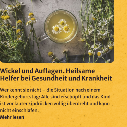
Wickel und Auflagen. Heilsame
Helfer bei Gesundheit und Krankheit
Wer kennt sie nicht – die Situation nach einem
Kindergeburtstag: Alle sind erschöpft und das Kind
ist vor lauter Eindrücken völlig überdreht und kann
nicht einschlafen.
Mehr lesen