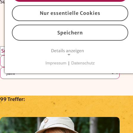
Suche der Erziehungskunst Frühe Kindheit
Nur essentielle Cookies
Alle Inhalte
Artikel
Heft
138
99
39
Speichern
Details anzeigen
Impressum
|
Datenschutz
NOTWENDIGE COOKIES
Essentielle Cookies
sind für den Betrieb der
Website erforderlich und können nicht deaktiviert
werden. Hierzu zählen technisch notwendige
TYPO3-Cookies, sowie Funktionen zur
99 Treffer:
Adresssuche über
Google Places
.
Google Places Autocomplete
Anbieter: