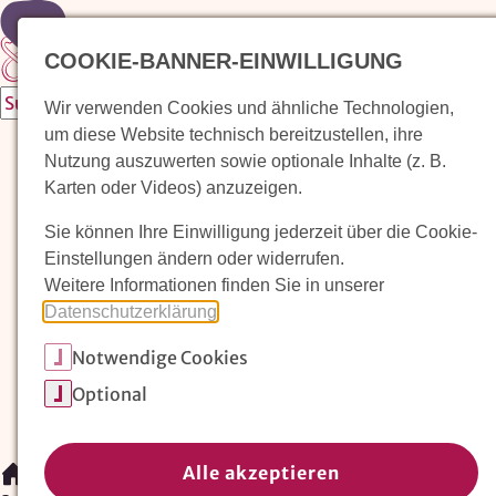
Zur Startseite
COOKIE-BANNER-EINWILLIGUNG
Wir verwenden Cookies und ähnliche Technologien,
um diese Website technisch bereitzustellen, ihre
Waldorfkindergarten finden
Nutzung auszuwerten sowie optionale Inhalte (z. B.
Karten oder Videos) anzuzeigen.
Pädagogischer Ansatz
Sie können Ihre Einwilligung jederzeit über die Cookie-
Arbeit im Waldorfkindergarten
Einstellungen ändern oder widerrufen.
Weitere Informationen finden Sie in unserer
Unser Verein
Datenschutzerklärung
.
Notwendige Cookies
Magazin: Erziehungskunst frühe Kindheit
Optional
Mitglieder
Spenden
Kontakt
Alle akzeptieren
/
Magazin: Erziehungskunst frühe Kindheit
/