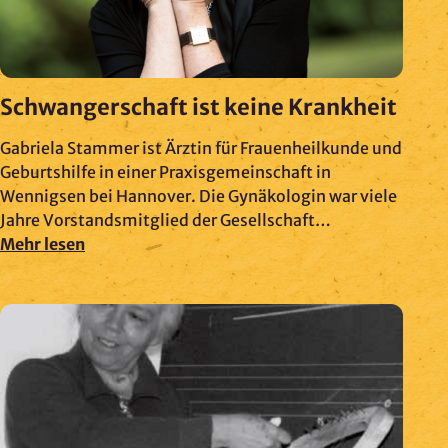
Schwangerschaft ist keine Krankheit
Gabriela Stammer ist Ärztin für Frauenheilkunde und
Geburtshilfe in einer Praxisgemeinschaft in
Wennigsen bei Hannover. Die Gynäkologin war viele
Jahre Vorstandsmitglied der Gesellschaft…
Mehr lesen