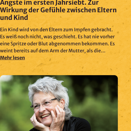
Ängste im ersten Jahrsiebt. Zur
Wirkung der Gefühle zwischen Eltern
und Kind
Ein Kind wird von den Eltern zum Impfen gebracht.
Es weiß noch nicht, was geschieht. Es hat nie vorher
eine Spritze oder Blut abgenommen bekommen. Es
weint bereits auf dem Arm der Mutter, als die…
Mehr lesen